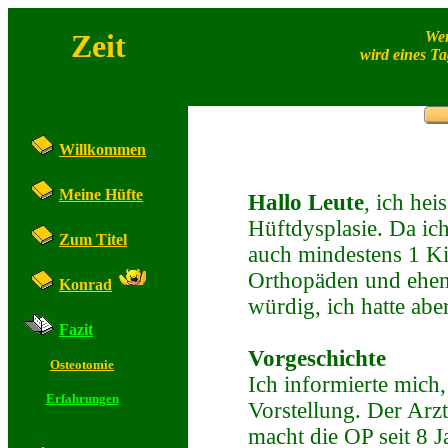
Zeit
Wer
wird eines Ta
Willkommen
Meine Hüfte
Hallo Leute
, ich hei
Hüftdysplasie. Da ich
Zum Titel
auch mindestens 1 Ki
Orthopäden und ehem.
Konrad
würdig, ich hatte ab
Fazit
Vorgeschichte
Osteotomie
Ich informierte mich
Erfahrungen
Vorstellung. Der Arzt
macht die OP seit 8 